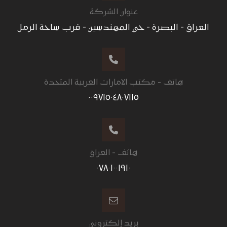
عنوان الشركة
العراق - البصرة - حي المهندسين - قرب ساحة الرمل
هاتف - مكتب الامارات العربية المتحدة
٠٠٩٧١٥٠٤٨٠٧١١٥
هاتف - العراق
٠٧٨٠١٠٠١٩١٠
بريد إلكتروني