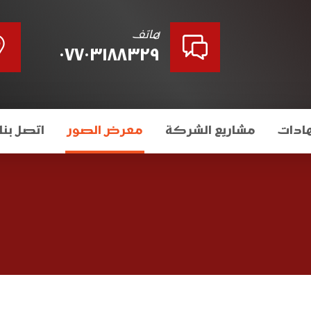
هاتف
٠٧٧٠٣١٨٨٣٢٩
ادات
مشاريع الشركة
معرض الصور
اتصل بنا