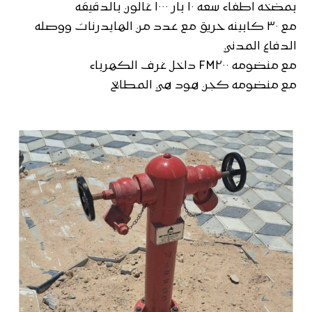
بمضخه اطفاء سعه ١٠ بار ١٠٠٠ غالون بالدقيقه
مع ٣٠ كابينه حريق مع عدد من الهايدرنات ووصله
الدفاع المدني
مع منضومه FM٢٠٠ داخل غرف الكهرباء
مع منضومه كجن هود هي المطابخ